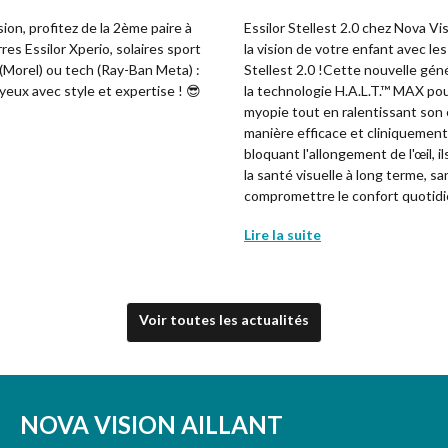
ion, profitez de la 2ème paire à
Essilor Stellest 2.0 chez Nova V
res Essilor Xperio, solaires sport
la vision de votre enfant avec les
 (Morel) ou tech (Ray-Ban Meta) :
Stellest 2.0 !Cette nouvelle géné
yeux avec style et expertise ! 😎
la technologie H.A.L.T.™ MAX pour
myopie tout en ralentissant son 
manière efficace et cliniquemen
bloquant l'allongement de l'œil, i
la santé visuelle à long terme, sa
compromettre le confort quotidie
Lire la suite
Voir toutes les actualités
NOVA VISION AILLANT